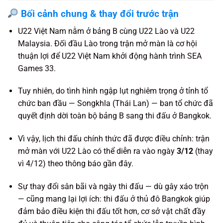
Bối cảnh chung & thay đổi trước trận
U22 Việt Nam nằm ở bảng B cùng U22 Lào và U22
Malaysia. Đối đầu Lào trong trận mở màn là cơ hội
thuận lợi để U22 Việt Nam khởi động hành trình SEA
Games 33.
Tuy nhiên, do tình hình ngập lụt nghiêm trọng ở tỉnh tổ
chức ban đầu — Songkhla (Thái Lan) — ban tổ chức đã
quyết định dời toàn bộ bảng B sang thi đấu ở Bangkok.
Vì vậy, lịch thi đấu chính thức đã được điều chỉnh: trận
mở màn với U22 Lào có thể diễn ra vào ngày
3/12
(thay
vì 4/12) theo thông báo gần đây.
Sự thay đổi sân bãi và ngày thi đấu — dù gây xáo trộn
— cũng mang lại lợi ích: thi đấu ở thủ đô Bangkok giúp
đảm bảo điều kiện thi đấu tốt hơn, cơ sở vật chất đầy