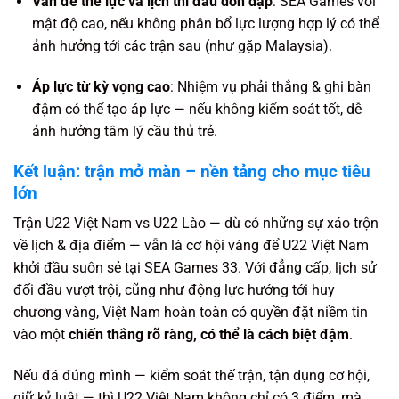
Vấn đề thể lực và lịch thi đấu dồn dập
: SEA Games với
mật độ cao, nếu không phân bổ lực lượng hợp lý có thể
ảnh hưởng tới các trận sau (như gặp Malaysia).
Áp lực từ kỳ vọng cao
: Nhiệm vụ phải thắng & ghi bàn
đậm có thể tạo áp lực — nếu không kiểm soát tốt, dễ
ảnh hưởng tâm lý cầu thủ trẻ.
Kết luận: trận mở màn – nền tảng cho mục tiêu
lớn
Trận U22 Việt Nam vs U22 Lào — dù có những sự xáo trộn
về lịch & địa điểm — vẫn là cơ hội vàng để U22 Việt Nam
khởi đầu suôn sẻ tại SEA Games 33. Với đẳng cấp, lịch sử
đối đầu vượt trội, cũng như động lực hướng tới huy
chương vàng, Việt Nam hoàn toàn có quyền đặt niềm tin
vào một
chiến thắng rõ ràng, có thể là cách biệt đậm
.
Nếu đá đúng mình — kiểm soát thế trận, tận dụng cơ hội,
giữ kỷ luật — thì U22 Việt Nam không chỉ có 3 điểm, mà