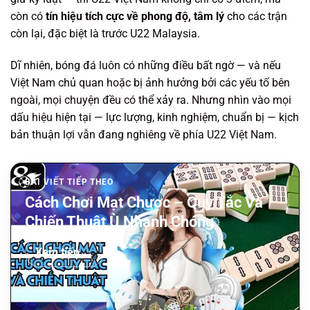
còn có
tín hiệu tích cực về phong độ, tâm lý
cho các trận
còn lại, đặc biệt là trước U22 Malaysia.
Dĩ nhiên, bóng đá luôn có những điều bất ngờ — và nếu
Việt Nam chủ quan hoặc bị ảnh hưởng bởi các yếu tố bên
ngoài, mọi chuyện đều có thể xảy ra. Nhưng nhìn vào mọi
dấu hiệu hiện tại — lực lượng, kinh nghiệm, chuẩn bị — kịch
bản thuận lợi vẫn đang nghiêng về phía U22 Việt Nam.
BÀI VIẾT TIẾP THEO
Cách Chơi Mạt Chược – Quy Tắc Và
Chiến Thuật Ù Nhanh Chóng
Xem tiếp →