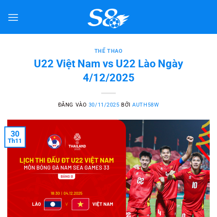
Bỏ
qua
nội
dung
THỂ THAO
U22 Việt Nam vs U22 Lào Ngày
4/12/2025
ĐĂNG VÀO
30/11/2025
BỞI
AUTH58W
30
Th11