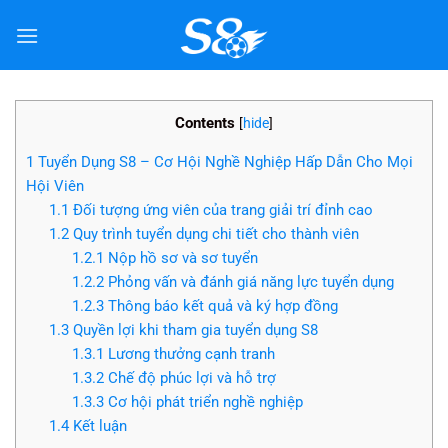
Bỏ
qua
nội
dung
Contents
[
hide
]
1
Tuyển Dụng S8 – Cơ Hội Nghề Nghiệp Hấp Dẫn Cho Mọi
Hội Viên
1.1
Đối tượng ứng viên của trang giải trí đỉnh cao
1.2
Quy trình tuyển dụng chi tiết cho thành viên
1.2.1
Nộp hồ sơ và sơ tuyển
1.2.2
Phỏng vấn và đánh giá năng lực tuyển dụng
1.2.3
Thông báo kết quả và ký hợp đồng
1.3
Quyền lợi khi tham gia tuyển dụng S8
1.3.1
Lương thưởng cạnh tranh
1.3.2
Chế độ phúc lợi và hỗ trợ
1.3.3
Cơ hội phát triển nghề nghiệp
1.4
Kết luận