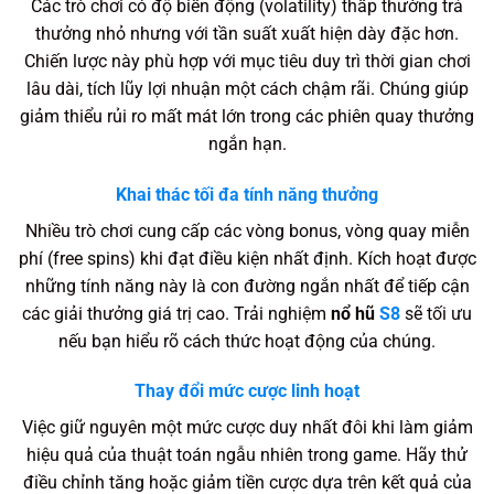
Các trò chơi có độ biến động (volatility) thấp thường trả
thưởng nhỏ nhưng với tần suất xuất hiện dày đặc hơn.
Chiến lược này phù hợp với mục tiêu duy trì thời gian chơi
lâu dài, tích lũy lợi nhuận một cách chậm rãi. Chúng giúp
giảm thiểu rủi ro mất mát lớn trong các phiên quay thưởng
ngắn hạn.
Khai thác tối đa tính năng thưởng
Nhiều trò chơi cung cấp các vòng bonus, vòng quay miễn
phí (free spins) khi đạt điều kiện nhất định. Kích hoạt được
những tính năng này là con đường ngắn nhất để tiếp cận
các giải thưởng giá trị cao. Trải nghiệm
nổ hũ
S8
sẽ tối ưu
nếu bạn hiểu rõ cách thức hoạt động của chúng.
Thay đổi mức cược linh hoạt
Việc giữ nguyên một mức cược duy nhất đôi khi làm giảm
hiệu quả của thuật toán ngẫu nhiên trong game. Hãy thử
điều chỉnh tăng hoặc giảm tiền cược dựa trên kết quả của