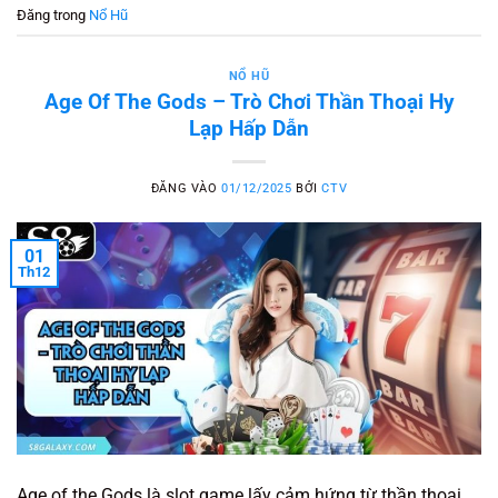
Đăng trong
Nổ Hũ
NỔ HŨ
Age Of The Gods – Trò Chơi Thần Thoại Hy
Lạp Hấp Dẫn
ĐĂNG VÀO
01/12/2025
BỞI
CTV
01
Th12
Age of the Gods là slot game lấy cảm hứng từ thần thoại