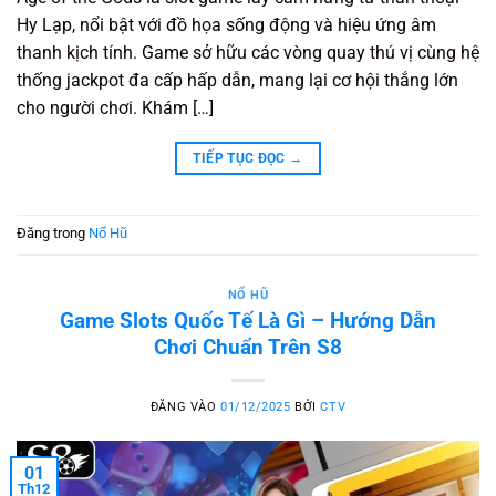
Hy Lạp, nổi bật với đồ họa sống động và hiệu ứng âm
thanh kịch tính. Game sở hữu các vòng quay thú vị cùng hệ
thống jackpot đa cấp hấp dẫn, mang lại cơ hội thắng lớn
cho người chơi. Khám […]
TIẾP TỤC ĐỌC
→
Đăng trong
Nổ Hũ
NỔ HŨ
Game Slots Quốc Tế Là Gì – Hướng Dẫn
Chơi Chuẩn Trên S8
ĐĂNG VÀO
01/12/2025
BỞI
CTV
01
Th12