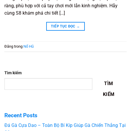
ràng, phù hợp với cả tay chơi mới lẫn kinh nghiệm. Hãy
cùng S8 khám phá chi tiết […]
TIẾP TỤC ĐỌC
→
Đăng trong
Nổ Hũ
Tìm kiếm
TÌM
KIẾM
Recent Posts
Đá Gà Cựa Dao – Toàn Bộ Bí Kíp Giúp Gà Chiến Thắng Tại